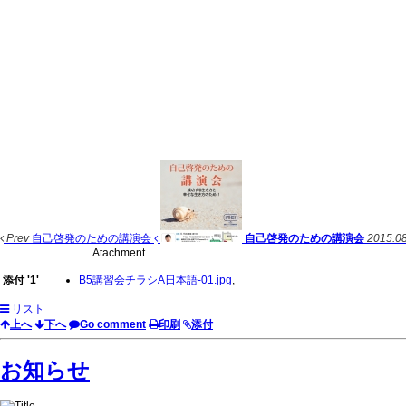
Prev
自己啓発のための講演会
自己啓発のための講演会
2015.0
Atachment
添付
'
1
'
B5講習会チラシA日本語-01.jpg
,
リスト
上へ
下へ
Go comment
印刷
添付
お知らせ