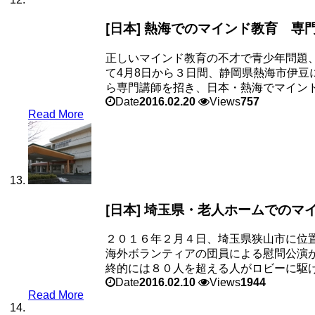
[日本] 熱海でのマインド教育 専
正しいマインド教育の不才で青少年問題
て4月8日から３日間、静岡県熱海市伊
ら専門講師を招き、日本・熱海でマインド教
Date
2016.02.20
Views
757
Read More
[日本] 埼玉県・老人ホームでのマ
２０１６年２月４日、埼玉県狭山市に位
海外ボランティアの団員による慰問公演
終的には８０人を超える人がロビーに駆けつ
Date
2016.02.10
Views
1944
Read More