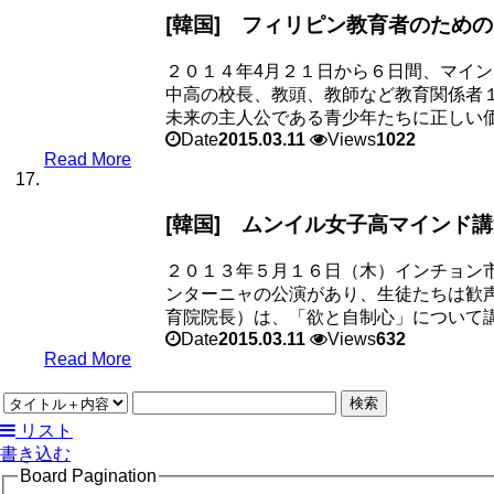
[韓国] フィリピン教育者のため
２０１４年4月２１日から６日間、マイ
中高の校長、教頭、教師など教育関係者
未来の主人公である青少年たちに正しい価値
Date
2015.03.11
Views
1022
Read More
[韓国] ムンイル女子高マインド
２０１３年５月１６日（木）インチョン
ンターニャの公演があり、生徒たちは歓
育院院長）は、「欲と自制心」について講.
Date
2015.03.11
Views
632
Read More
検索
リスト
書き込む
Board Pagination