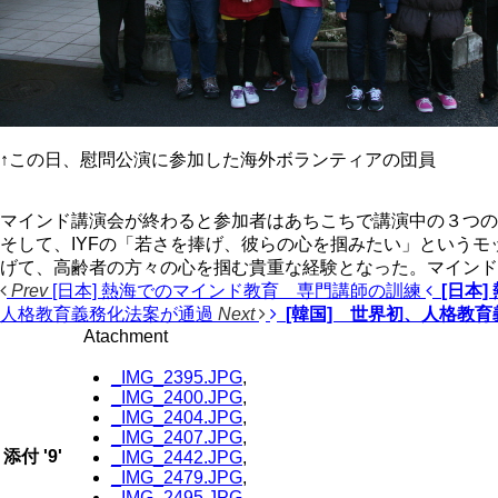
↑この日、慰問公演に参加した海外ボランティアの団員
マインド講演会が終わると参加者はあちこちで講演中の３つの
そして、IYFの「若さを捧げ、彼らの心を掴みたい」という
げて、高齢者の方々の心を掴む貴重な経験となった。マインド
Prev
[日本] 熱海でのマインド教育 専門講師の訓練
[日本
人格教育義務化法案が通過
Next
[韓国] 世界初、人格教
Atachment
_IMG_2395.JPG
,
_IMG_2400.JPG
,
_IMG_2404.JPG
,
_IMG_2407.JPG
,
添付
'
9
'
_IMG_2442.JPG
,
_IMG_2479.JPG
,
_IMG_2495.JPG
,