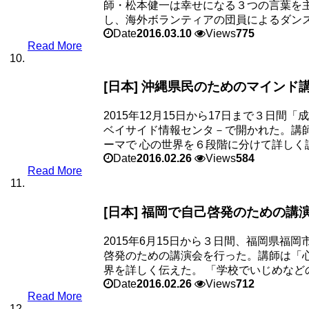
師・松本健一は幸せになる３つの言葉を主
し、海外ボランティアの団員によるダンス、
Date
2016.03.10
Views
775
Read More
[日本] 沖縄県民のためのマインド
2015年12月15日から17日まで３日
ベイサイド情報センタ－で開かれた。講
ーマで 心の世界を６段階に分けて詳しく説.
Date
2016.02.26
Views
584
Read More
[日本] 福岡で自己啓発のための講
2015年6月15日から３日間、福岡県
啓発のための講演会を行った。講師は「
界を詳しく伝えた。 「学校でいじめなどの心
Date
2016.02.26
Views
712
Read More