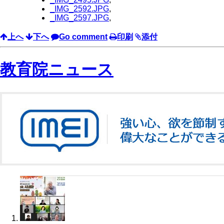
_IMG_2592.JPG
,
_IMG_2597.JPG
,
上へ
下へ
Go comment
印刷
添付
教育院ニュース