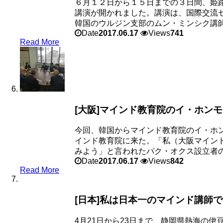
６月１２日から１５日までの３日間、姫
講演が開かれました。講演は、国際交流
韓国のウルジン支部のムン・ミンシク講師は
Date
2017.06.17
Views
741
Read More
[大阪]マインド教育院のイ・ホン
今回、韓国からマインド教育院のイ・ホ
インド教育院に来た。「私（大阪マイン
みよう」と言われたパク・オクス設立者の話
Date
2017.06.17
Views
842
Read More
[日本]私は日本一のマインド講師
4月21日から23日まで、静岡県熱海の