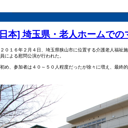
メニ
[日本] 埼玉県・老人ホームで
２０１６年２月４日、埼玉県狭山市に位置する介護老人福祉施
員による慰問公演が行われた。
初め、参加者は４０～５０人程度だったが徐々に増え、最終的