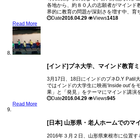
各地から、約８０人の志願者がマインド教
界的に教育の問題が深刻さを増す中、育ち盛
Date
2016.04.29
Views
1418
Read More
[インド]プネ大学、マインド教育
3月17日、18日にインドのプネD.Y Pat
ではインドの大学生に映画‘Inside o
果」と「発見」をテーマにマインド講演を.
Date
2016.04.29
Views
945
Read More
[日本] 山形県・老人ホームでのマ
2016年３月２日、山形県東根市に位置